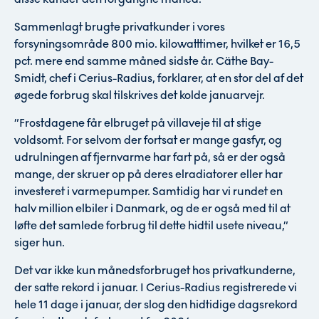
Sammenlagt brugte privatkunder i vores
forsyningsområde 800 mio. kilowatttimer, hvilket er 16,5
pct. mere end samme måned sidste år. Cäthe Bay-
Smidt, chef i Cerius-Radius, forklarer, at en stor del af det
øgede forbrug skal tilskrives det kolde januarvejr.
”Frostdagene får elbruget på villaveje til at stige
voldsomt. For selvom der fortsat er mange gasfyr, og
udrulningen af fjernvarme har fart på, så er der også
mange, der skruer op på deres elradiatorer eller har
investeret i varmepumper. Samtidig har vi rundet en
halv million elbiler i Danmark, og de er også med til at
løfte det samlede forbrug til dette hidtil usete niveau,”
siger hun.
Det var ikke kun månedsforbruget hos privatkunderne,
der satte rekord i januar. I Cerius-Radius registrerede vi
hele 11 dage i januar, der slog den hidtidige dagsrekord