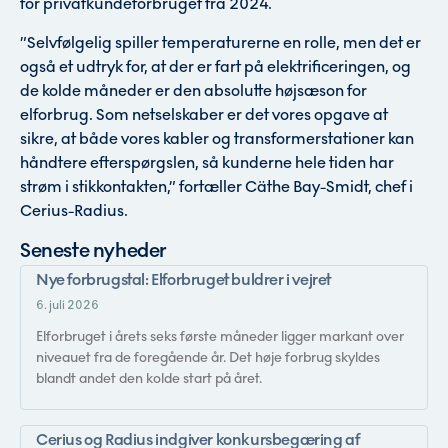
for privatkundeforbruget fra 2024.
”Selvfølgelig spiller temperaturerne en rolle, men det er
også et udtryk for, at der er fart på elektrificeringen, og
de kolde måneder er den absolutte højsæson for
elforbrug. Som netselskaber er det vores opgave at
sikre, at både vores kabler og transformerstationer kan
håndtere efterspørgslen, så kunderne hele tiden har
strøm i stikkontakten,” fortæller Cäthe Bay-Smidt, chef i
Cerius-Radius.
Seneste nyheder
Nye forbrugstal: Elforbruget buldrer i vejret
6. juli 2026
Elforbruget i årets seks første måneder ligger markant over
niveauet fra de foregående år. Det høje forbrug skyldes
blandt andet den kolde start på året.
Cerius og Radius indgiver konkursbegæring af