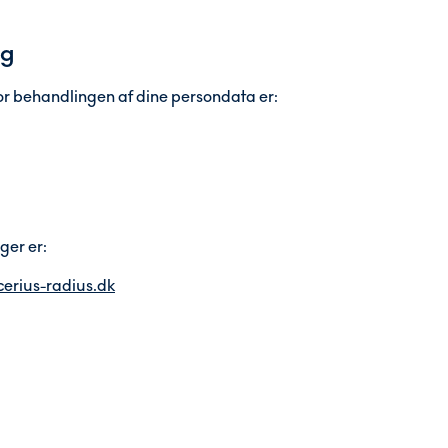
ig
r behandlingen af dine persondata er:
ger er:
erius-radius.dk