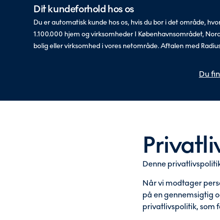
Dit kundeforhold hos os
Du er automatisk kunde hos os, hvis du bor i det område, hv
1.100.000 hjem og virksomheder I Københavnsområdet, Nordsjæ
bolig eller virksomhed i vores netområde. Aftalen med Radius
Du fi
Privatl
Denne privatlivspolit
Når vi modtager person
på en gennemsigtig og 
privatlivspolitik, som