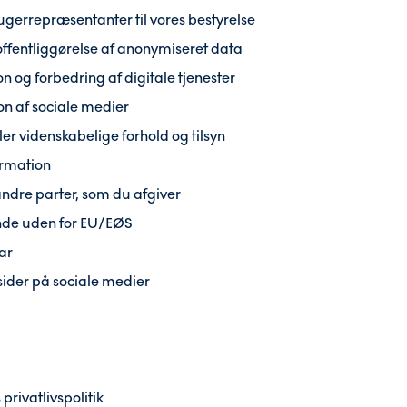
rugerrepræsentanter til vores bestyrelse
offentliggørelse af anonymiseret data
n og forbedring af digitale tjenester
on af sociale medier
ller videnskabelige forhold og tilsyn
ormation
ndre parter, som du afgiver
lande uden for EU/EØS
ar
ider på sociale medier
privatlivspolitik