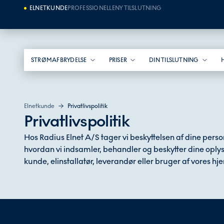
ELNETKUNDE
PROFESSIONELLE
NY TILSLUTNING
STRØMAFBRYDELSE
PRISER
DIN TILSLUTNING
Elnetkunde
Privatlivspolitik
Privatlivspolitik
Hos Radius Elnet A/S tager vi beskyttelsen af dine perso
hvordan vi indsamler, behandler og beskytter dine oply
kunde, elinstallatør, leverandør eller bruger af vores h