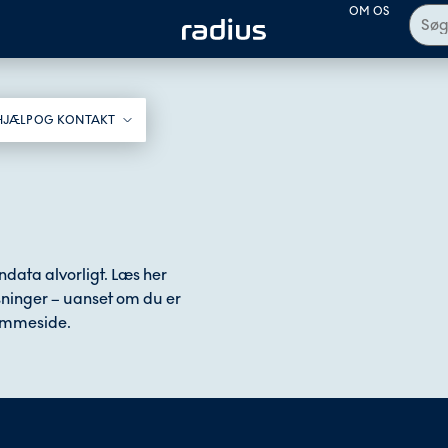
OM OS
HJÆLP OG KONTAKT​
ndata alvorligt. Læs her
sninger – uanset om du er
jemmeside.