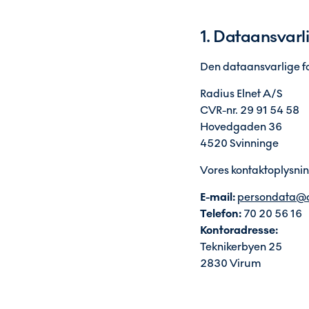
1. Dataansvarl
Den dataansvarlige fo
Radius Elnet A/S
CVR-nr. 29 91 54 58
Hovedgaden 36
4520 Svinninge
Vores kontaktoplysnin
E-mail:
persondata@c
Telefon:
70 20 56 16
Kontoradresse:
Teknikerbyen 25
2830 Virum