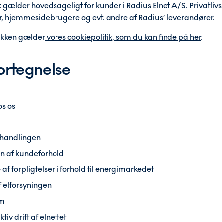
k gælder hovedsageligt for kunder i Radius Elnet A/S. Privatliv
rer, hjemmesidebrugere og evt. andre af Radius’ leverandører.
tikken gælder
vores cookiepolitik, som du kan finde på her
.
ortegnelse
os os
behandlingen
on af kundeforhold
af forpligtelser i forhold til energimarkedet
f elforsyningen
øm
tiv drift af elnettet