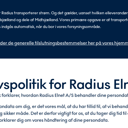
or Radius transporterer strøm. Og det gælder, uanset hvilken elleverand
lland og dele af Midtsjælland. Vores primære opgave er at transportere
 indgås automatisk, når du bor i vores forsyningsområde.
nder de generelle tilslutningsbestemmelser her på vores hjem
ivspolitik for Radius E
ik forklarer, hvordan Radius Elnet A/S behandler dine personda
data om dig, er det vores mål, at du har tillid til, at vi beha
sikker måde. Det er derfor vigtigt for os, at du tager dig tid ti
 forklarer dig om vores håndtering af dine persondata.