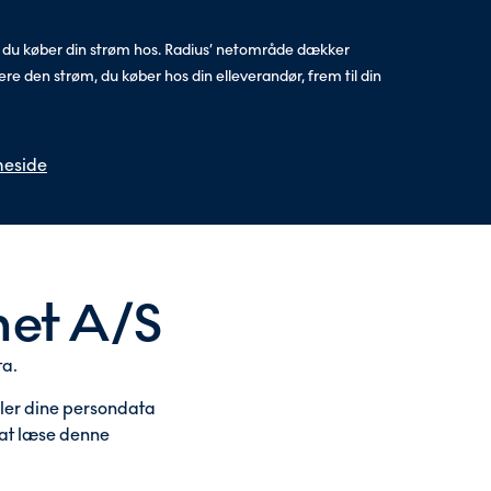
ør du køber din strøm hos. Radius’ netområde dækker
 den strøm, du køber hos din elleverandør, frem til din
meside
lnet A/S
ta.
ndler dine persondata
l at læse denne