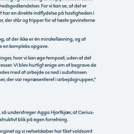
edsgodkendelser. For vi kan se, at det er
t har en direkte indflydelse på hastigheden i
 der står og tripper for at høste gevinsterne
, at der ikke er én mirakelløsning, og at
være en kompleks opgave.
inger, hvor vi kan øge tempoet, uden at det
resser. Vi blev hurtigt enige om at begrave de
lykkedes med at arbejde os ned i substansen
ser, der var repræsenteret i arbejdsgruppen,”
 så understreger Agga Hjortkjær, at Cerius-
struktivt blik på egen forretning.
ginet og vi netselskaber har fået voldsomt