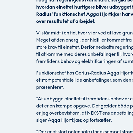
hvordan elnettet hurtigere bliver udbygget 
Radius’ funktionschef Agga Hjortkjær har v
over resultatet af arbejdet.
Vi står midt i en tid, hvor vi er ved at lave
Meget af den energi, der hidtil er kommet fra g
store krav til elnettet. Derfor nedsatte reger
til at komme med deres anbefalinger til, hvord
fremtidens behov og elektrificeringen af sam
Funktionschef hos Cerius-Radius Agga Hjortk
et stort potentiale i de anbefalinger, som d
præsenteret.
”At udbygge elnettet til fremtidens behov er 
det er en kæmpe opgave. Det gælder både på 
er jeg overbevist om, at NEKST’ens anbefalinge
siger Agga Hjortkjær, og fortsætter:
”Der er et stort potentiale i for eksempel str