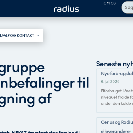
OM OS
HJÆLP OG KONTAKT​
sgruppe
Seneste ny
Nye forbrugstal:
efalinger til
6. juli 2026
Elforbruget i åre
gning af
niveauet fra de f
andet den kolde s
Cerius og Radi
elleverandører
tab, NEKST, fremlagt sine forslag til,