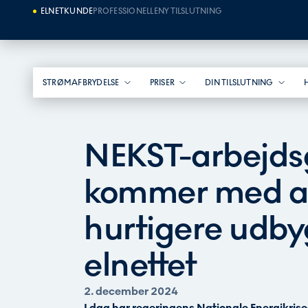
ELNETKUNDE
PROFESSIONELLE
NY TILSLUTNING
STRØMAFBRYDELSE
PRISER
DIN TILSLUTNING
NEKST-arbejd
kommer med anb
hurtigere udby
elnettet
2. december 2024
I dag har regeringens Nationale Energikrises