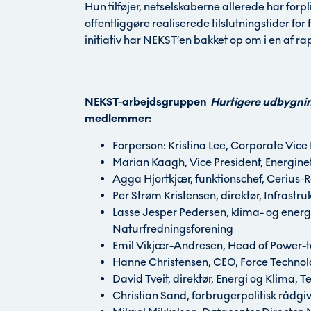
Hun tilføjer, netselskaberne allerede har forp
offentliggøre realiserede tilslutningstider for f
initiativ har NEKST’en bakket op om i en af r
NEKST-arbejdsgruppen
Hurtigere udbygnin
medlemmer:
Forperson: Kristina Lee, Corporate Vice
Marian Kaagh, Vice President, Energine
Agga Hjortkjær, funktionschef, Cerius-
Per Strøm Kristensen, direktør, Infrastru
Lasse Jesper Pedersen, klima- og energ
Naturfredningsforening
Emil Vikjær-Andresen, Head of Power-
Hanne Christensen, CEO, Force Techno
David Tveit, direktør, Energi og Klima, T
Christian Sand, forbrugerpolitisk rådg