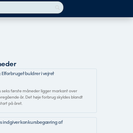
heder
 Elforbruget buldrer i vejret
ts seks første måneder ligger markant over
oregående år. Det høje forbrug skyldes blandt
tart på året.
us indgiver konkursbegæring af