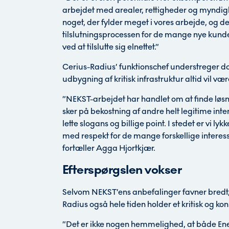
arbejdet med arealer, rettigheder og myndigh
noget, der fylder meget i vores arbejde, og de
tilslutningsprocessen for de mange nye kunder,
ved at tilslutte sig elnettet.”
Cerius-Radius’ funktionschef understreger dog
udbygning af kritisk infrastruktur altid vil 
”NEKST-arbejdet har handlet om at finde løsn
sker på bekostning af andre helt legitime inte
lette slogans og billige point. I stedet er vi 
med respekt for de mange forskellige interes
fortæller Agga Hjortkjær.
Efterspørgslen vokser
Selvom NEKST’ens anbefalinger favner bredt,
Radius også hele tiden holder et kritisk og kon
”Det er ikke nogen hemmelighed, at både Ener