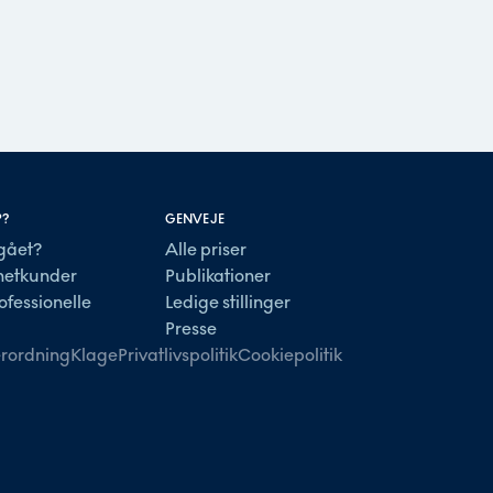
P?
GENVEJE
gået?
Alle priser
lnetkunder
Publikationer
ofessionelle
Ledige stillinger
Presse
rordning
Klage
Privatlivspolitik
Cookiepolitik