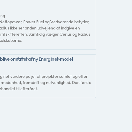
ing
Nettopower, Power Fuel og Vedvarende betyder,
 Radius ikke ser anden udvej end at indgive en
il skifteretten. Samtidig vælger Cerius og Radius
 selskaberne.
 blive omfattet af ny Energinet-model
ginet vurdere puljer af projekter samlet og efter
l modenhed, fremdrift og netvenlighed. Den første
handlet til efteråret.