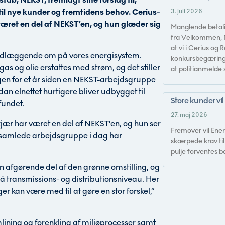
til nye kunder og fremtidens behov. Cerius-
3. juli 2026
æret en del af NEKST’en, og hun glæder sig
Manglende betal
fra Velkommen, 
at vi i Cerius og
 grundlæggende om på vores energisystem.
konkursbegæring t
as og olie erstattes med strøm, og det stiller
at politianmelde
ingen for et år siden en NEKST-arbejdsgruppe
an elnettet hurtigere bliver udbygget til
Store kunder vil
fundet.
27. maj 2026
jær har været en del af NEKST’en, og hun ser
Fremover vil Ener
en samlede arbejdsgruppe i dag har
skærpede krav ti
pulje forventes be
en afgørende del af den grønne omstilling, og
transmissions- og distributionsniveau. Her
r kan være med til at gøre en stor forskel,”
ømlining og forenkling af miljøprocesser samt