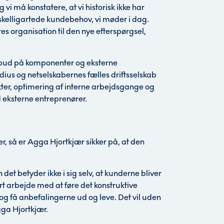
g vi må konstatere, at vi historisk ikke har
rskelligartede kundebehov, vi møder i dag.
es organisation til den nye efterspørgsel,
bud på komponenter og eksterne
dius og netselskabernes fælles driftsselskab
ter, optimering af interne arbejdsgange og
 eksterne entreprenører.
er, så er Agga Hjortkjær sikker på, at den
t betyder ikke i sig selv, at kunderne bliver
stort arbejde med at føre det konstruktive
og få anbefalingerne ud og leve. Det vil uden
Agga Hjortkjær.