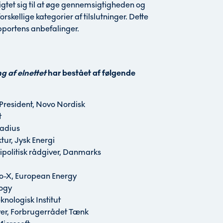
ligtet sig til at øge gennemsigtigheden og
orskellige kategorier af tilslutninger. Dette
apportens anbefalinger.
g af elnettet
har bestået af følgende
 President, Novo Nordisk
t
Radius
ktur, Jysk Energi
ipolitisk rådgiver, Danmarks
to-X, European Energy
logy
eknologisk Institut
iver, Forbrugerrådet Tænk