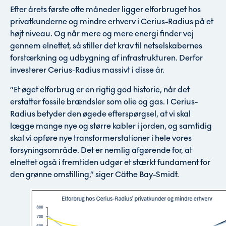
Efter årets første otte måneder ligger elforbruget hos
privatkunderne og mindre erhverv i Cerius-Radius på et
højt niveau. Og når mere og mere energi finder vej
gennem elnettet, så stiller det krav til netselskabernes
forstærkning og udbygning af infrastrukturen. Derfor
investerer Cerius-Radius massivt i disse år.
”Et øget elforbrug er en rigtig god historie, når det
erstatter fossile brændsler som olie og gas. I Cerius-
Radius betyder den øgede efterspørgsel, at vi skal
lægge mange nye og større kabler i jorden, og samtidig
skal vi opføre nye transformerstationer i hele vores
forsyningsområde. Det er nemlig afgørende for, at
elnettet også i fremtiden udgør et stærkt fundament for
den grønne omstilling,” siger Cäthe Bay-Smidt.