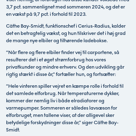
3,7 pct. sammenlignet med sommeren 2024, og det er
en vækst på 9,7 pct. i forhold til 2023.
Cäthe Bay-Smidt, funktionschef i Cerius-Radius, kalder
det en betragtelig vækst, og hun tilskriver det i høj grad
de mange nye elbiler og tilhørende ladebokse.
”Når flere og flere elbiler finder vej til carportene, så
resulterer det i et øget strømforbrug hos vores
privatkunder og mindre erhverv. Og den udvikling går
rigtig stærkt i disse år,” fortæller hun, og fortsætter:
”Hele vinteren spiller vejret en kæmpe rolle i forhold til
det samlede elforbrug. Når temperaturerne dykker,
kommer der nemlig liv i både elradiatorer og
varmepumper. Sommeren er således lavsæson for
elforbruget, men tallene viser, at der alligevel sker
betydelige forskydninger disse år,” siger Cäthe Bay-
Smidt.