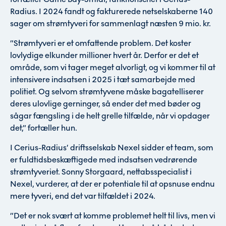
Radius. I 2024 fandt og fakturerede netselskaberne 140
sager om strømtyveri for sammenlagt næsten 9 mio. kr.
”Strømtyveri er et omfattende problem. Det koster
lovlydige elkunder millioner hvert år. Derfor er det et
område, som vi tager meget alvorligt, og vi kommer til at
intensivere indsatsen i 2025 i tæt samarbejde med
politiet. Og selvom strømtyvene måske bagatelliserer
deres ulovlige gerninger, så ender det med bøder og
sågar fængsling i de helt grelle tilfælde, når vi opdager
det,” fortæller hun.
I Cerius-Radius’ driftsselskab Nexel sidder et team, som
er fuldtidsbeskæftigede med indsatsen vedrørende
strømtyveriet. Sonny Storgaard, nettabsspecialist i
Nexel, vurderer, at der er potentiale til at opsnuse endnu
mere tyveri, end det var tilfældet i 2024.
”Det er nok svært at komme problemet helt til livs, men vi