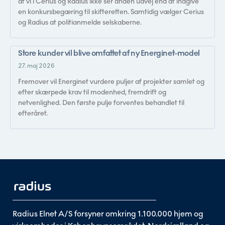
at vi i Cerius og Radius ikke ser anden udvej end at indgive
en konkursbegæring til skifteretten. Samtidig vælger Cerius
og Radius at politianmelde selskaberne.
Store kunder vil blive omfattet af ny Energinet-model
27. maj 2026
Fremover vil Energinet vurdere puljer af projekter samlet og
efter skærpede krav til modenhed, fremdrift og
netvenlighed. Den første pulje forventes behandlet til
efteråret.
Radius Elnet A/S forsyner omkring 1.100.000 hjem og