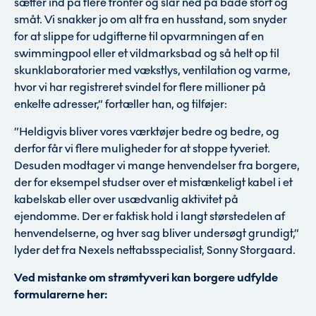
sætter ind på flere fronter og slår ned på både stort og
småt. Vi snakker jo om alt fra en husstand, som snyder
for at slippe for udgifterne til opvarmningen af en
swimmingpool eller et vildmarksbad og så helt op til
skunklaboratorier med vækstlys, ventilation og varme,
hvor vi har registreret svindel for flere millioner på
enkelte adresser,” fortæller han, og tilføjer:
”Heldigvis bliver vores værktøjer bedre og bedre, og
derfor får vi flere muligheder for at stoppe tyveriet.
Desuden modtager vi mange henvendelser fra borgere,
der for eksempel studser over et mistænkeligt kabel i et
kabelskab eller over usædvanlig aktivitet på
ejendomme. Der er faktisk hold i langt størstedelen af
henvendelserne, og hver sag bliver undersøgt grundigt,”
lyder det fra Nexels nettabsspecialist, Sonny Storgaard.
Ved mistanke om strømtyveri kan borgere udfylde
formularerne her: