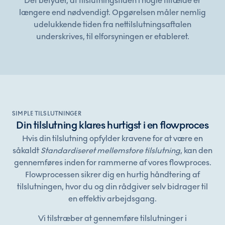
Det betyder, at tilslutningstiden i nogle tilfælde er
længere end nødvendigt. Opgørelsen måler nemlig
udelukkende tiden fra nettilslutningsaftalen
underskrives, til elforsyningen er etableret.
SIMPLE TILSLUTNINGER
Din tilslutning klares hurtigst i en flowproces
Hvis din tilslutning opfylder kravene for at være en
såkaldt
Standardiseret mellemstore tilslutning
, kan den
gennemføres inden for rammerne af vores flowproces.
Flowprocessen sikrer dig en hurtig håndtering af
tilslutningen, hvor du og din rådgiver selv bidrager til
en effektiv arbejdsgang.
Vi tilstræber at gennemføre tilslutninger i