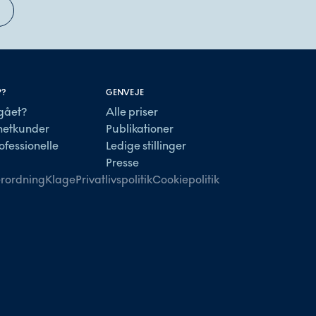
P?
GENVEJE
gået?
Alle priser
lnetkunder
Publikationer
ofessionelle
Ledige stillinger
Presse
rordning
Klage
Privatlivspolitik
Cookiepolitik