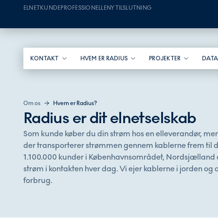
ELNETKUNDE
PROFESSIONELLE
NY TILSLUTNING
KONTAKT
HVEM ER RADIUS
PROJEKTER
DATA
Om os
Hvem er Radius?
Radius er dit elnetselskab
Som kunde køber du din strøm hos en elleverandør, men 
der transporterer strømmen gennem kablerne frem til dig
1.100.000
kunder i Københavnsområdet, Nordsjælland o
strøm i kontakten hver dag. Vi ejer kablerne i jorden og 
forbrug.