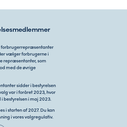
yrelsesmedlemmer
af forbrugerrepræsentanter
 Her vælger forbrugerne i
re repræsentanter, som
 fod med de øvrige
tanter sidder i bestyrelsen
valg var i foråret 2023, hvor
i bestyrelsen i maj 2023.
s i starten af 2027. Du kan
ning i vores valgregulativ.