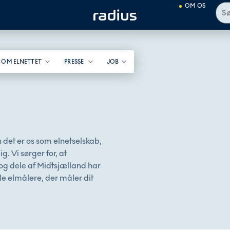
OM OS
 OM ELNETTET
PRESSE
JOB
det er os som elnetselskab,
. Vi sørger for, at
g dele af Midtsjælland har
de elmålere, der måler dit